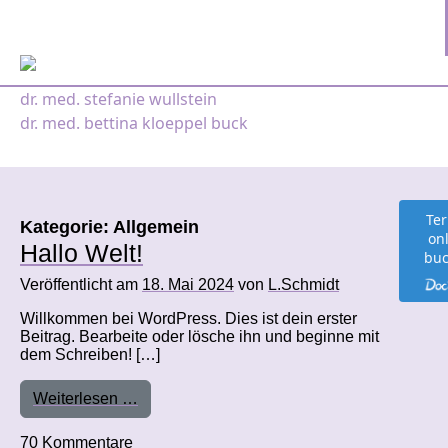
Zum Inhalt springen
Hauptnavigation
dr. med. stefanie wullstein
dr. med. bettina kloeppel buck
Te
Kategorie:
Allgemein
on
Hallo Welt!
bu
Veröffentlicht am
18. Mai 2024
von
L.Schmidt
Willkommen bei WordPress. Dies ist dein erster
Beitrag. Bearbeite oder lösche ihn und beginne mit
dem Schreiben! […]
from Hallo Welt!
Weiterlesen …
zu Hallo Welt!
70 Kommentare