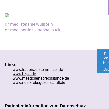
Zum Inhalt springen
Hauptnavigation
dr. med. stefanie wullstein
dr. med. bettina kloeppel buck
Te
on
bu
Links
www.frauenaerzte-im-netz.de
www.bzga.de
www.maedchensprechstunde.de
www.nds-krebsgesellschaft.de
Patienteninformation zum Datenschutz