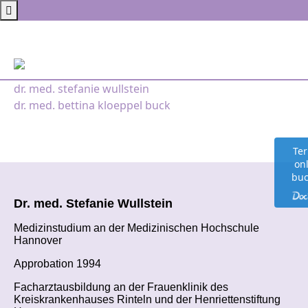
Zum Inhalt springen
Hauptnavigation
dr. med. stefanie wullstein
dr. med. bettina kloeppel buck
Te
on
bu
Dr. med. Stefanie Wullstein
Medizinstudium an der Medizinischen Hochschule
Hannover
Approbation 1994
Facharztausbildung an der Frauenklinik des
Kreiskrankenhauses Rinteln und der Henriettenstiftung