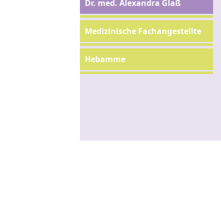
Dr. med. Alexandra Glaß
Medizinische Fachangestellte
Hebamme