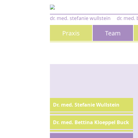
Zum Inhalt springen
dr. med. stefanie wullstein
dr. med. 
Hauptnavigation
Praxis
Team
Dr. med. Stefanie Wullstein
Dr. med. Bettina Kloeppel Buck