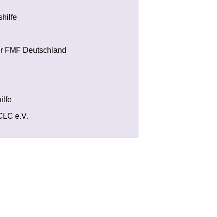
hilfe
 der FMF Deutschland
ilfe
CLC e.V.